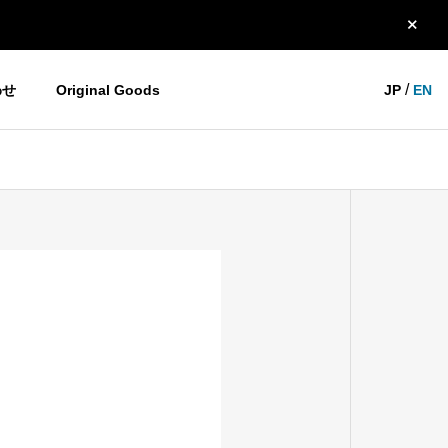
/
わせ
Original Goods
JP
EN
YOGOホーム＆モビリティ
お知らせ
HISTORY
沿革
THANK YOU 大阪2023！
今年の展示会