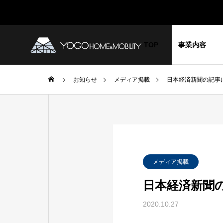
TOP
事業内容
お知らせ
メディア掲載
日本経済新聞の記事
お知らせ
YOG
GREETIN
代表挨拶
BLOG
COMPANY
メディア掲載
ブログ
企業情報
日本経済新聞
SDGs 宣
2020.10.27
グが新
2024年春、YGGに新しい仲間
YGGの
外調達
が加わりました！