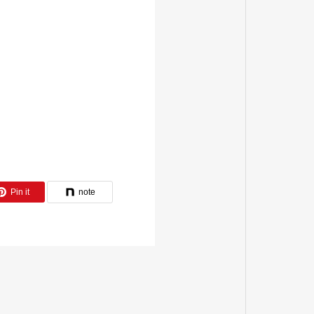
Pin it
note