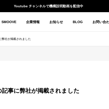
Youtube チャンネルで機構説明動画を配信中
SMOOVE
企業情報
お知らせ
BLOG
お問い合
に弊社が掲載されました
Oホーム＆モビリティ
YOGOホーム＆モビリティ
G
OUTLINE
会社概要
の記事に弊社が掲載されました
RECRUIT
言書
SDGs活動
THANK YOU 東京2023！
リクルート