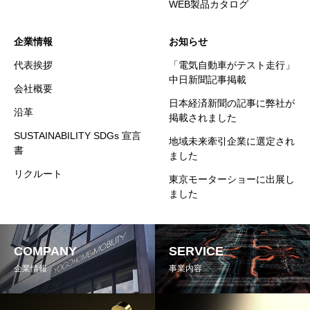
WEB製品カタログ
企業情報
お知らせ
代表挨拶
「電気自動車がテスト走行」
中日新聞記事掲載
会社概要
日本経済新聞の記事に弊社が
沿革
掲載されました
SUSTAINABILITY SDGs 宣言
地域未来牽引企業に選定され
書
ました
リクルート
東京モーターショーに出展し
ました
COMPANY
SERVICE
企業情報
事業内容