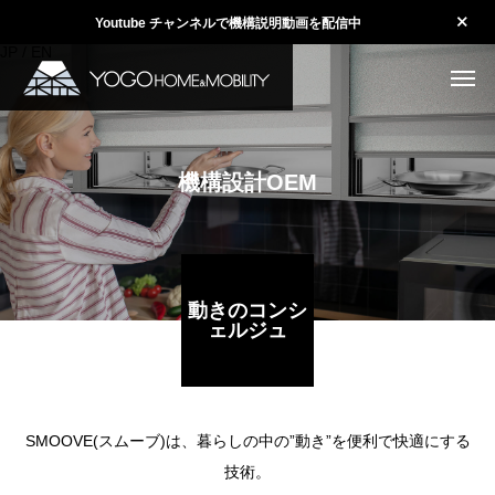
Youtube チャンネルで機構説明動画を配信中
JP
/
EN
機
構
設
計
O
E
M
動きのコンシ
ェルジュ
SMOOVE(スムーブ)は、暮らしの中の”動き”を便利で快適にする
技術。