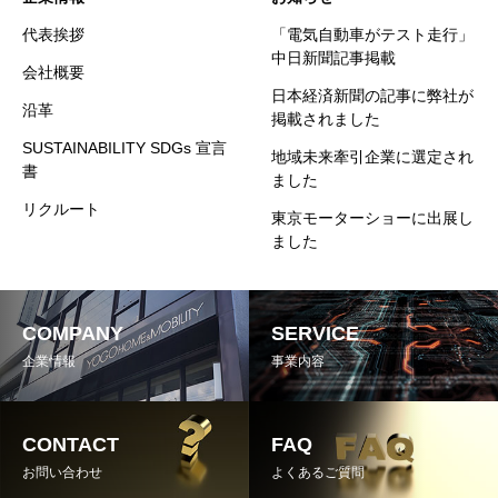
代表挨拶
「電気自動車がテスト走行」
中日新聞記事掲載
会社概要
日本経済新聞の記事に弊社が
沿革
掲載されました
SUSTAINABILITY SDGs 宣言
地域未来牽引企業に選定され
書
ました
リクルート
東京モーターショーに出展し
ました
COMPANY
SERVICE
企業情報
事業内容
CONTACT
FAQ
お問い合わせ
よくあるご質問