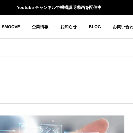
Youtube チャンネルで機構説明動画を配信中
SMOOVE
企業情報
お知らせ
BLOG
お問い合
Oホーム＆モビリティ
YOGOホーム＆モビリティ
G
OUTLINE
会社概要
RECRUIT
言書
SDGs活動
THANK YOU 東京2023！
リクルート