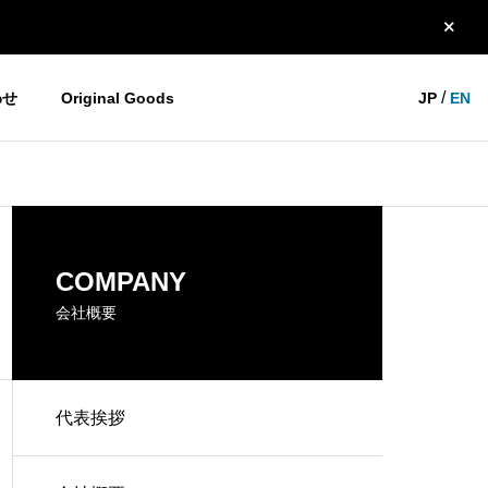
/
わせ
Original Goods
JP
EN
YOGOホーム＆モビリティ
お知らせ
HISTORY
COMPANY
沿革
会社概要
代表挨拶
THANK YOU 大阪2023！
今年の展示会