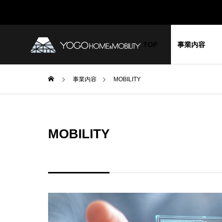
TOP
事業内容
事業内容
MOBILITY
お知らせ
YOG
GREETIN
代表挨拶
MOBILITY
BLOG
COMPANY
ブログ
企業情報
SDGs 宣
グが新
2024年春、YGGに新しい仲間
YGGの
外調達
が加わりました！