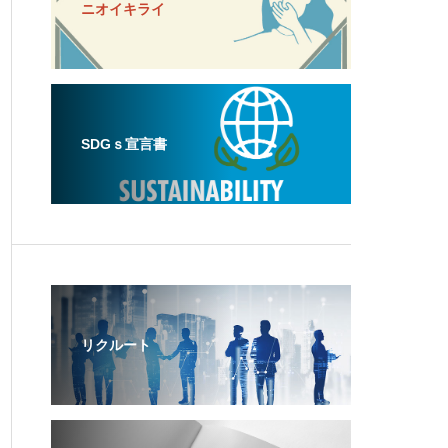
ニオイキライ
SDGｓ宣言書
リクルート