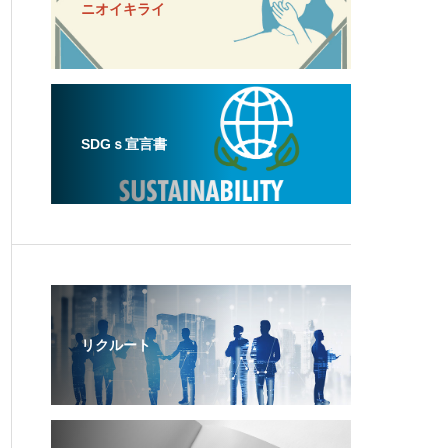
ニオイキライ
SDGｓ宣言書
リクルート