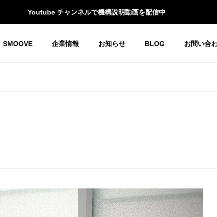
Youtube チャンネルで機構説明動画を配信中
SMOOVE
企業情報
お知らせ
BLOG
お問い合
Oホーム＆モビリティ
YOGOホーム＆モビリティ
G
OUTLINE
会社概要
RECRUIT
言書
SDGs活動
THANK YOU 東京2023！
リクルート