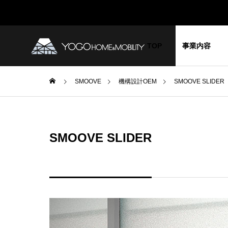
TOP
事業内容
SMOOVE
機構設計OEM
SMOOVE SLIDER
お知らせ
YOG
GREETIN
代表挨拶
SMOOVE SLIDER
BLOG
COMPANY
ブログ
企業情報
SDGs 宣
グが新
2024年春、YGGに新しい仲間
YGGの
外調達
が加わりました！