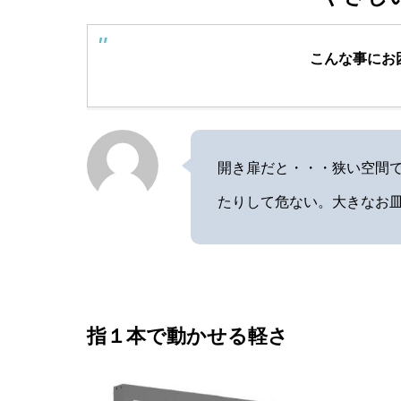
こんな事にお
開き扉だと・・・狭い空間
たりして危ない。⼤きなお
指１本で動かせる軽さ