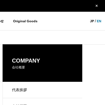
/
わせ
Original Goods
JP
EN
YOGOホーム＆モビリティ
お知らせ
HISTORY
COMPANY
沿革
会社概要
代表挨拶
THANK YOU 大阪2023！
今年の展示会